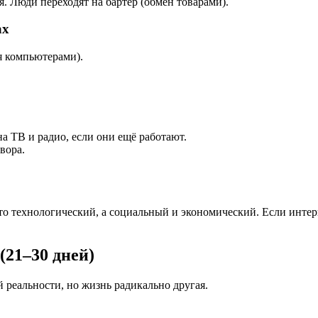
. Люди переходят на бартер (обмен товарами).
ах
я компьютерами).
на ТВ и радио, если они ещё работают.
вора.
то технологический, а социальный и экономический. Если интерн
(21–30 дней)
 реальности, но жизнь радикально другая.