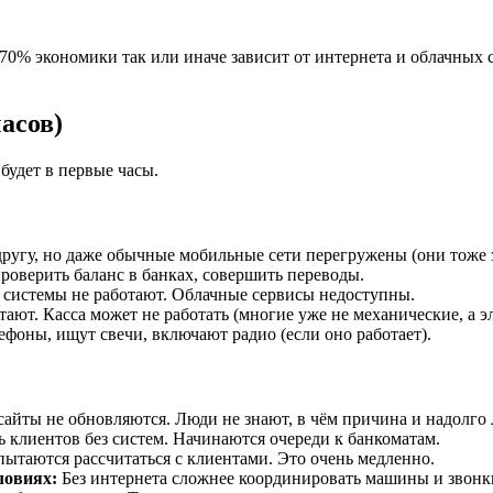
70% экономики так или иначе зависит от интернета и облачных 
асов)
будет в первые часы.
угу, но даже обычные мобильные сети перегружены (они тоже за
оверить баланс в банках, совершить переводы.
системы не работают. Облачные сервисы недоступны.
ают. Касса может не работать (многие уже не механические, а э
фоны, ищут свечи, включают радио (если оно работает).
айты не обновляются. Люди не знают, в чём причина и надолго 
 клиентов без систем. Начинаются очереди к банкоматам.
ытаются рассчитаться с клиентами. Это очень медленно.
ловиях:
Без интернета сложнее координировать машины и звонк