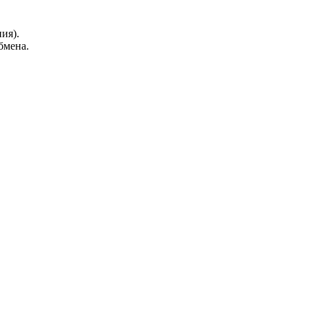
ия).
бмена.