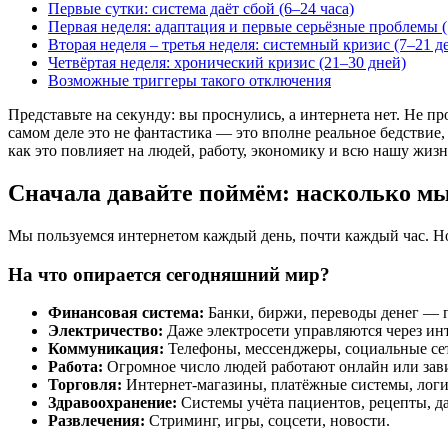
Первые сутки: система даёт сбой (6–24 часа)
Первая неделя: адаптация и первые серьёзные проблемы (
Вторая неделя – третья неделя: системный кризис (7–21 д
Четвёртая неделя: хронический кризис (21–30 дней)
Возможные триггеры такого отключения
Представьте на секунду: вы проснулись, а интернета нет. Не п
самом деле это не фантастика — это вполне реальное бедствие,
как это повлияет на людей, работу, экономику и всю нашу жизнь
Сначала давайте поймём: насколько мы
Мы пользуемся интернетом каждый день, почти каждый час. Но 
На что опирается сегодняшний мир?
Финансовая система:
Банки, биржи, переводы денег — п
Электричество:
Даже электросети управляются через ин
Коммуникация:
Телефоны, мессенджеры, социальные сети
Работа:
Огромное число людей работают онлайн или зави
Торговля:
Интернет-магазины, платёжные системы, логи
Здравоохранение:
Системы учёта пациентов, рецепты, да
Развлечения:
Стриминг, игры, соцсети, новости.