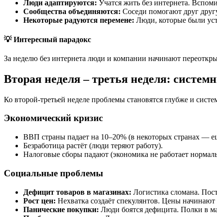
Люди адаптируются:
Учатся жить без интернета. Вспом
Сообщества объединяются:
Соседи помогают друг другу
Некоторые радуются перемене:
Люди, которые были уст
💡 Интересный парадокс
За неделю без интернета люди и компании начинают переоткры
Вторая неделя – третья неделя: системн
Ко второй-третьей неделе проблемы становятся глубже и систе
Экономический кризис
ВВП страны падает на 10–20% (в некоторых странах — е
Безработица растёт (люди теряют работу).
Налоговые сборы падают (экономика не работает нормаль
Социальные проблемы
Дефицит товаров в магазинах:
Логистика сломана. Пост
Рост цен:
Нехватка создаёт спекулянтов. Цены начинают 
Панические покупки:
Люди боятся дефицита. Полки в ма