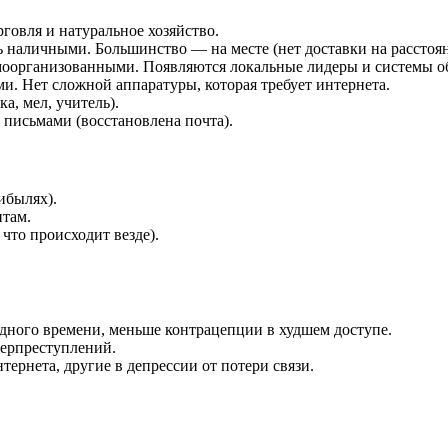
рговля и натуральное хозяйство.
 наличными. Большинство — на месте (нет доставки на расстоян
оорганизованными. Появляются локальные лидеры и системы о
и. Нет сложной аппаратуры, которая требует интернета.
а, мел, учитель).
письмами (восстановлена почта).
ибылях).
нтам.
что происходит везде).
дного времени, меньше контрацепции в худшем доступе.
ерпреступлений.
ернета, другие в депрессии от потери связи.